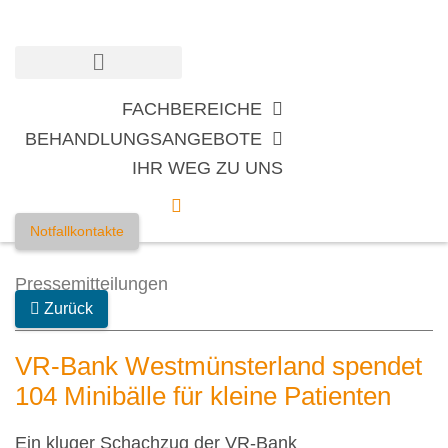
Zum
Inhalt
springen
FACHBEREICHE
BEHANDLUNGSANGEBOTE
IHR WEG ZU UNS
Notfallkontakte
Pressemitteilungen
Zurück
VR-Bank Westmünsterland spendet
104 Minibälle für kleine Patienten
Ein kluger Schachzug der VR-Bank