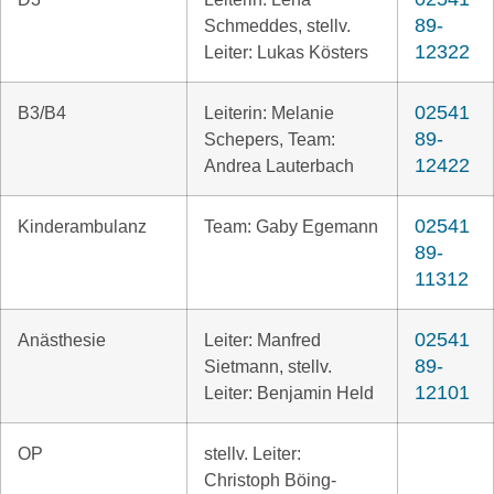
89-
Schmeddes, stellv.
12322
Leiter: Lukas Kösters
02541
B3/B4
Leiterin: Melanie
89-
Schepers, Team:
12422
Andrea Lauterbach
02541
Kinderambulanz
Team: Gaby Egemann
89-
11312
02541
Anästhesie
Leiter: Manfred
89-
Sietmann, stellv.
12101
Leiter: Benjamin Held
OP
stellv. Leiter:
Christoph Böing-