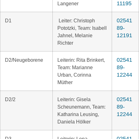
11195
Langener
02541
D1
Leiter: Christoph
89-
Pototzki, Team: Isabell
12191
Jahnel, Melanie
Richter
02541
D2/Neugeborene
Leiterin: Rita Brinkert,
89-
Team: Marianne
12244
Urban, Corinna
Müther
02541
D2/2
Leiterin: Gisela
89-
Scheunemann, Team:
12244
Katharina Leusing,
Daniela Hölker
02541
D3
Leiterin: Lena