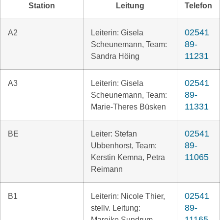
Station
Leitung
Telefon
02541
A2
Leiterin: Gisela
89-
Scheunemann, Team:
11231
Sandra Höing
02541
A3
Leiterin: Gisela
89-
Scheunemann, Team:
11331
Marie-Theres Büsken
02541
BE
Leiter: Stefan
89-
Ubbenhorst, Team:
11065
Kerstin Kemna, Petra
Reimann
02541
B1
Leiterin: Nicole Thier,
89-
stellv. Leitung:
11165
Mareike Sundrum