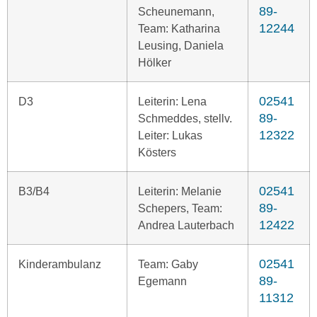
89-
Scheunemann,
12244
Team: Katharina
Leusing, Daniela
Hölker
02541
D3
Leiterin: Lena
89-
Schmeddes, stellv.
12322
Leiter: Lukas
Kösters
02541
B3/B4
Leiterin: Melanie
89-
Schepers, Team:
12422
Andrea Lauterbach
02541
Kinderambulanz
Team: Gaby
89-
Egemann
11312