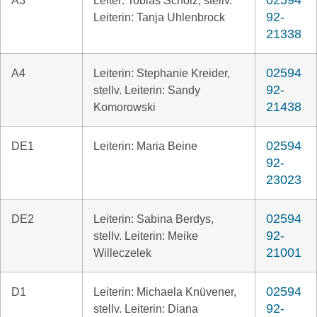
02594
A3
Leiter: Tobias Scholz, stellv.
92-
Leiterin: Tanja Uhlenbrock
21338
02594
A4
Leiterin: Stephanie Kreider,
92-
stellv. Leiterin: Sandy
21438
Komorowski
02594
DE1
Leiterin: Maria Beine
92-
23023
02594
DE2
Leiterin: Sabina Berdys,
92-
stellv. Leiterin: Meike
21001
Willeczelek
02594
D1
Leiterin: Michaela Knüvener,
92-
stellv. Leiterin: Diana