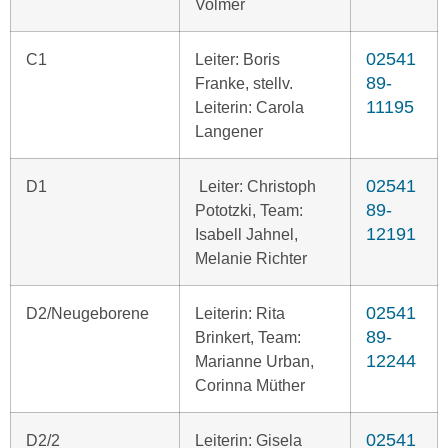
Volmer
02541
C1
Leiter: Boris
89-
Franke, stellv.
11195
Leiterin: Carola
Langener
02541
D1
Leiter: Christoph
89-
Pototzki, Team:
12191
Isabell Jahnel,
Melanie Richter
02541
D2/Neugeborene
Leiterin: Rita
89-
Brinkert, Team:
12244
Marianne Urban,
Corinna Müther
02541
D2/2
Leiterin: Gisela