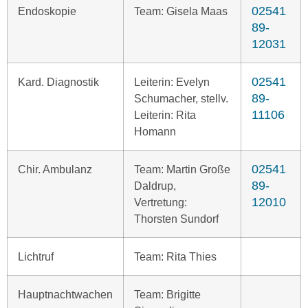
02541
Endoskopie
Team: Gisela Maas
89-
12031
02541
Kard. Diagnostik
Leiterin: Evelyn
89-
Schumacher, stellv.
11106
Leiterin: Rita
Homann
02541
Chir. Ambulanz
Team: Martin Große
89-
Daldrup,
12010
Vertretung:
Thorsten Sundorf
Lichtruf
Team: Rita Thies
Hauptnachtwachen
Team: Brigitte