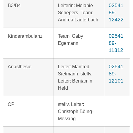
02541
B3/B4
Leiterin: Melanie
89-
Schepers, Team:
12422
Andrea Lauterbach
02541
Kinderambulanz
Team: Gaby
89-
Egemann
11312
02541
Anästhesie
Leiter: Manfred
89-
Sietmann, stellv.
12101
Leiter: Benjamin
Held
OP
stellv. Leiter:
Christoph Böing-
Messing