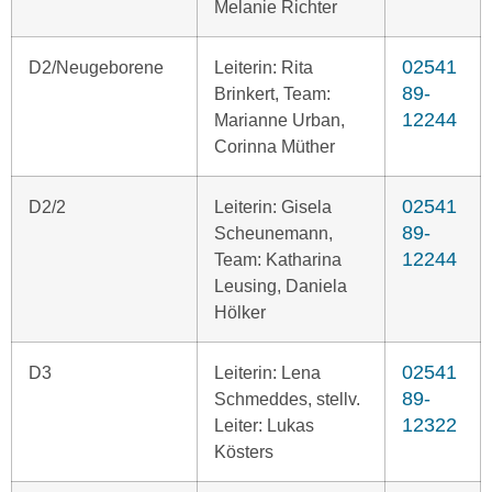
Melanie Richter
02541
D2/Neugeborene
Leiterin: Rita
89-
Brinkert, Team:
12244
Marianne Urban,
Corinna Müther
02541
D2/2
Leiterin: Gisela
89-
Scheunemann,
12244
Team: Katharina
Leusing, Daniela
Hölker
02541
D3
Leiterin: Lena
89-
Schmeddes, stellv.
12322
Leiter: Lukas
Kösters