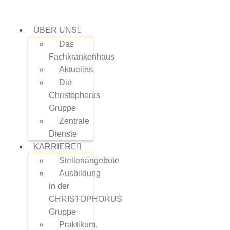
Zum
Inhalt
springen
ÜBER UNS
Das
Fachkrankenhaus
Aktuelles
Die
Christophorus
Gruppe
Zentrale
Dienste
KARRIERE
Stellenangebote
Ausbildung
in der
CHRISTOPHORUS
Gruppe
Praktikum,