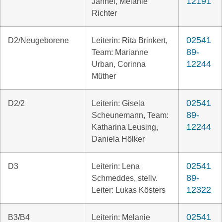
12191
Jahnel, Melanie
Richter
02541
D2/Neugeborene
Leiterin: Rita Brinkert,
89-
Team: Marianne
12244
Urban, Corinna
Müther
02541
D2/2
Leiterin: Gisela
89-
Scheunemann, Team:
12244
Katharina Leusing,
Daniela Hölker
02541
D3
Leiterin: Lena
89-
Schmeddes, stellv.
12322
Leiter: Lukas Kösters
02541
B3/B4
Leiterin: Melanie