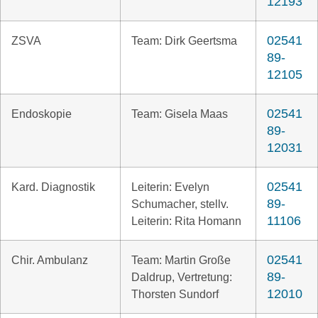
12193
02541
ZSVA
Team: Dirk Geertsma
89-
12105
02541
Endoskopie
Team: Gisela Maas
89-
12031
02541
Kard. Diagnostik
Leiterin: Evelyn
89-
Schumacher, stellv.
11106
Leiterin: Rita Homann
02541
Chir. Ambulanz
Team: Martin Große
89-
Daldrup, Vertretung:
12010
Thorsten Sundorf