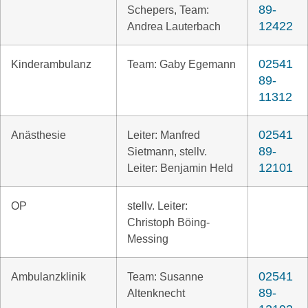
89-
Schepers, Team:
12422
Andrea Lauterbach
02541
Kinderambulanz
Team: Gaby Egemann
89-
11312
02541
Anästhesie
Leiter: Manfred
89-
Sietmann, stellv.
12101
Leiter: Benjamin Held
OP
stellv. Leiter:
Christoph Böing-
Messing
02541
Ambulanzklinik
Team: Susanne
89-
Altenknecht