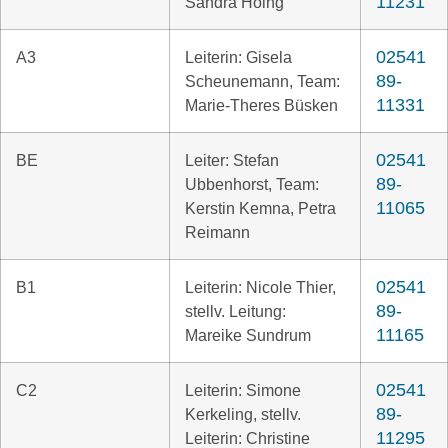
11231
Sandra Höing
02541
A3
Leiterin: Gisela
89-
Scheunemann, Team:
11331
Marie-Theres Büsken
02541
BE
Leiter: Stefan
89-
Ubbenhorst, Team:
11065
Kerstin Kemna, Petra
Reimann
02541
B1
Leiterin: Nicole Thier,
89-
stellv. Leitung:
11165
Mareike Sundrum
02541
C2
Leiterin: Simone
89-
Kerkeling, stellv.
11295
Leiterin: Christine