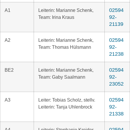
02594
A1
Leiterin: Marianne Schenk,
92-
Team: Irina Kraus
21139
02594
A2
Leiterin: Marianne Schenk,
92-
Team: Thomas Hülsmann
21238
02594
BE2
Leiterin: Marianne Schenk,
92-
Team: Gaby Saalmann
23052
02594
A3
Leiter: Tobias Scholz, stellv.
92-
Leiterin: Tanja Uhlenbrock
21338
02594
A4
Leiterin: Stephanie Kreider,